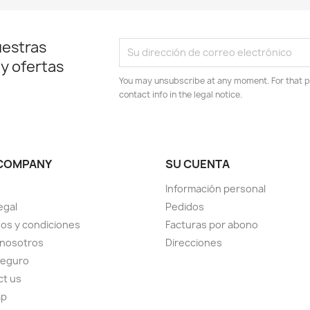
uestras
 y ofertas
You may unsubscribe at any moment. For that p
contact info in the legal notice.
COMPANY
SU CUENTA
Información personal
egal
Pedidos
os y condiciones
Facturas por abono
 nosotros
Direcciones
seguro
ct us
ap