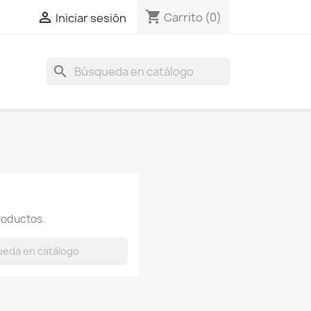
shopping_cart

Carrito
(0)
Iniciar sesión
search
roductos.