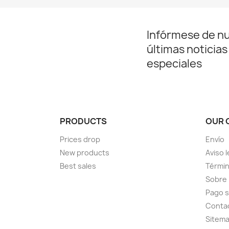
Infórmese de n
últimas noticias
especiales
PRODUCTS
OUR 
Prices drop
Envío
New products
Aviso l
Best sales
Términ
Sobre
Pago 
Conta
Sitem